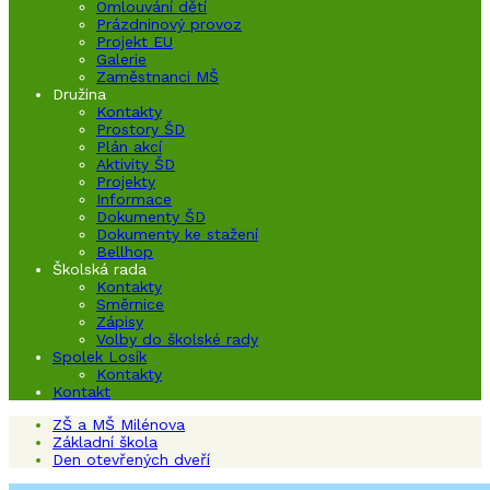
Omlouvání dětí
Prázdninový provoz
Projekt EU
Galerie
Zaměstnanci MŠ
Družina
Kontakty
Prostory ŠD
Plán akcí
Aktivity ŠD
Projekty
Informace
Dokumenty ŠD
Dokumenty ke stažení
Bellhop
Školská rada
Kontakty
Směrnice
Zápisy
Volby do školské rady
Spolek Losík
Kontakty
Kontakt
ZŠ a MŠ Milénova
Základní škola
Den otevřených dveří