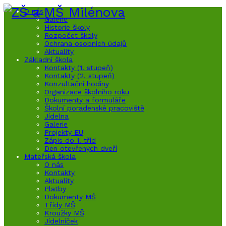
O nás
Galerie
Historie školy
Rozpočet školy
Ochrana osobních údajů
Aktuality
Základní škola
Kontakty (1. stupeň)
Kontakty (2. stupeň)
Konzultační hodiny
Organizace školního roku
Dokumenty a formuláře
Školní poradenské pracoviště
Jídelna
Galerie
Projekty EU
Zápis do 1. tříd
Den otevřených dveří
Mateřská škola
O nás
Kontakty
Aktuality
Platby
Dokumenty MŠ
Třídy MŠ
Kroužky MŠ
Jídelníček