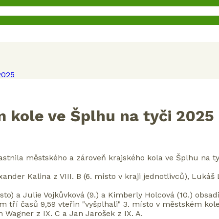
2025
m kole ve Šplhu na tyči 2025
stnila městského a zároveň krajského kola ve Šplhu na tyči
ander Kalina z VIII. B (6. místo v kraji jednotlivců), Lukáš L
 místo) a Julie Vojkůvková (9.) a Kimberly Holcová (10.) obs
em tří časů 9,59 vteřin "vyšplhali" 3. místo v městském kol
 Wagner z IX. C a Jan Jarošek z IX. A.