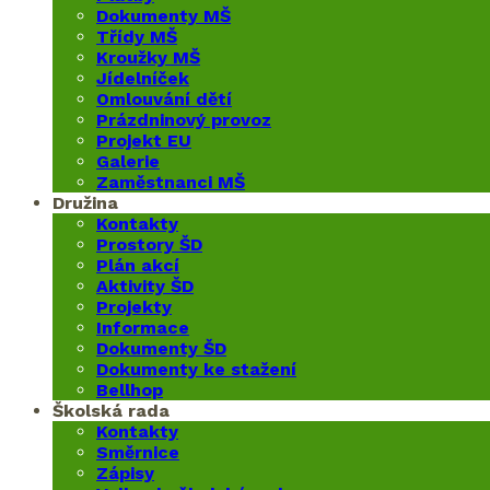
Dokumenty MŠ
Třídy MŠ
Kroužky MŠ
Jídelníček
Omlouvání dětí
Prázdninový provoz
Projekt EU
Galerie
Zaměstnanci MŠ
Družina
Kontakty
Prostory ŠD
Plán akcí
Aktivity ŠD
Projekty
Informace
Dokumenty ŠD
Dokumenty ke stažení
Bellhop
Školská rada
Kontakty
Směrnice
Zápisy