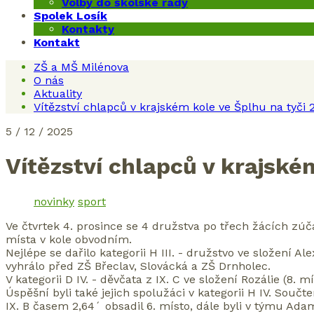
Volby do školské rady
Spolek Losík
Kontakty
Kontakt
ZŠ a MŠ Milénova
O nás
Aktuality
Vítězství chlapců v krajském kole ve Šplhu na tyči 
5 / 12 / 2025
Vítězství chlapců v krajské
novinky
sport
Ve čtvrtek 4. prosince se 4 družstva po třech žácích zúča
místa v kole obvodním.
Nejlépe se dařilo kategorii H III. - družstvo ve složení Alex
vyhrálo před ZŠ Břeclav, Slovácká a ZŠ Drnholec.
V kategorii D IV. - děvčata z IX. C ve složení Rozálie (8.
Úspěšní byli také jejich spolužáci v kategorii H IV. Součt
IX. B časem 2,64´ obsadil 6. místo, dále byli v týmu Adam