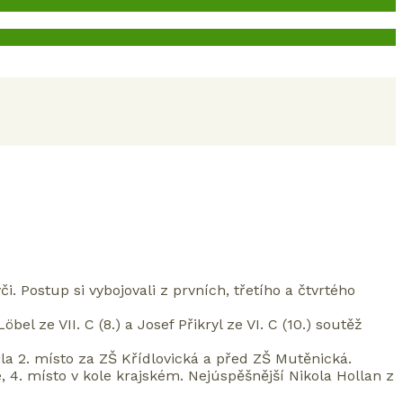
. Postup si vybojovali z prvních, třetího a čtvrtého
öbel ze VII. C (8.) a Josef Přikryl ze VI. C (10.) soutěž
adila 2. místo za ZŠ Křídlovická a před ZŠ Mutěnická.
e, 4. místo v kole krajském. Nejúspěšnější Nikola Hollan z