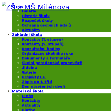
O nás
Galerie
Historie školy
Rozpočet školy
Ochrana osobních údajů
Aktuality
Základní škola
Kontakty (1. stupeň)
Kontakty (2. stupeň)
Konzultační hodiny
Organizace školního roku
Dokumenty a formuláře
Školní poradenské pracoviště
Jídelna
Galerie
Projekty EU
Zápis do 1. tříd
Den otevřených dveří
Mateřská škola
O nás
Kontakty
Aktuality
Platby