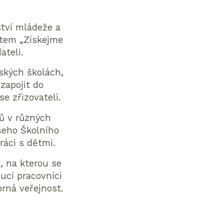
ství mládeže a
ktem „Získejme
teli.
ských školách,
zapojit do
e zřizovateli.
ů v různých
šeho Školního
ráci s dětmi.
, na kterou se
ucí pracovníci
orná veřejnost.