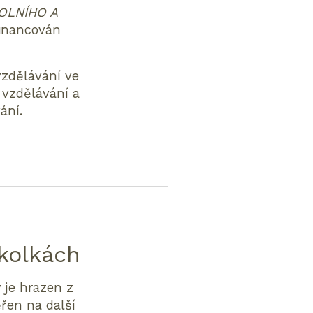
OLNÍHO A
financován
vzdělávání ve
 vzdělávání a
ání.
kolkách
 je hrazen z
řen na další