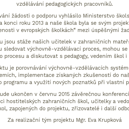
vzdělávání pedagogických pracovníků.
ání žádosti o podporu vyhlásilo Ministerstvo škol
a konci roku 2013 a naše škola byla se svým proje
enosti v evropských školkách“ mezi úspěšnými žada
tu jsou stáže našich učitelek v zahraničních mateř
 sledovat výchovně-vzdělávací proces, mohou se 
 procesu a diskutovat s pedagogy, vedením škol i s
ektu je porovnávání výchovně-vzdělávacích systém
emích, implementace získaných zkušeností do na
 programu a využití nových poznatků při vlastní p
bude ukončen v červnu 2015 závěrečnou konferencí
ci hostitelských zahraničních škol, učitelky a vedo
l, zapojených do projektu, zřizovatelé i další odb
Za realizační tým projektu Mgr. Eva Krupková