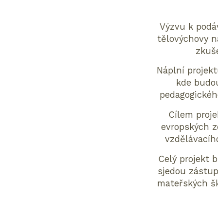
Výzvu k podáv
tělovýchovy n
zkuš
Náplní projek
kde budou
pedagogického
Cílem proj
evropských z
vzdělávacího
Celý projekt 
sjedou zástup
mateřských ško