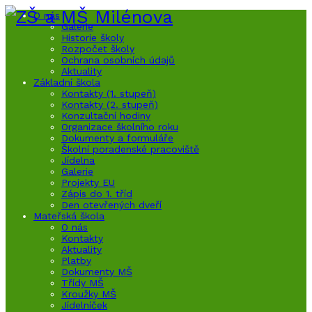
O nás
Galerie
Historie školy
Rozpočet školy
Ochrana osobních údajů
Aktuality
Základní škola
Kontakty (1. stupeň)
Kontakty (2. stupeň)
Konzultační hodiny
Organizace školního roku
Dokumenty a formuláře
Školní poradenské pracoviště
Jídelna
Galerie
Projekty EU
Zápis do 1. tříd
Den otevřených dveří
Mateřská škola
O nás
Kontakty
Aktuality
Platby
Dokumenty MŠ
Třídy MŠ
Kroužky MŠ
Jídelníček