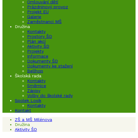
Omlouvání dětí
Prázdninový provoz
Projekt EU
Galerie
Zaměstnanci MŠ
Družina
Kontakty
Prostory ŠD
Plán akcí
Aktivity ŠD
Projekty
Informace
Dokumenty ŠD
Dokumenty ke stažení
Bellhop
Školská rada
Kontakty
Směrnice
Zápisy
Volby do školské rady
Spolek Losík
Kontakty
Kontakt
ZŠ a MŠ Milénova
Družina
Aktivity ŠD