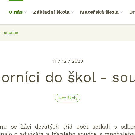
O nás
Základní škola
Mateřská škola
Dr
 - soudce
11 / 12 / 2023
orníci do škol - so
akce školy
u se žáci devátých tříd opět setkali s odbo
dnalo o advokáta a bývalého soudce s mnohaletou