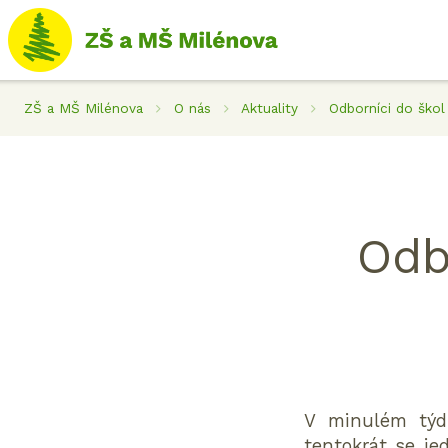
ZŠ a MŠ Milénova
O nás
Aktuality
Odborníci do škol
Odb
V minulém týdn
tentokrát se je