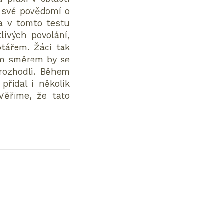
si své povědomí o
a v tomto testu
livých povolání,
tářem. Žáci tak
kým směrem by se
rozhodli. Během
přidal i několik
Věříme, že tato