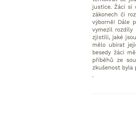
justice. Žáci si
zákonech či ro
výborně! Dále p
vymezil rozdíl
zjistili, jaké 
mělo ubírat je
besedy žáci měl
příběhů ze sou
zkušenost byla 
.