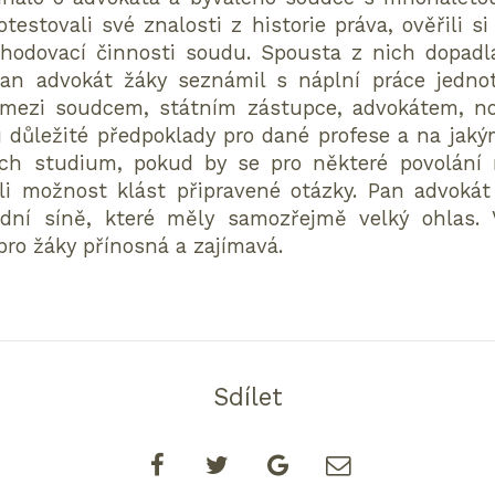
 otestovali své znalosti z historie práva, ověřili 
zhodovací činnosti soudu. Spousta z nich dopadl
an advokát žáky seznámil s náplní práce jednot
y mezi soudcem, státním zástupce, advokátem, no
jsou důležité předpoklady pro dané profese a na ja
jich studium, pokud by se pro některé povolání 
i možnost klást připravené otázky. Pan advokát 
dní síně, které měly samozřejmě velký ohlas. 
pro žáky přínosná a zajímavá.
Sdílet