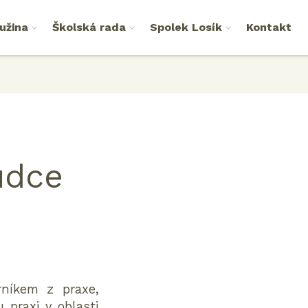
užina
Školská rada
Spolek Losík
Kontakt
udce
rníkem z praxe,
 praxi v oblasti