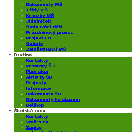
Dokumenty MŠ
Třídy MŠ
Kroužky MŠ
Jídelníček
Omlouvání dětí
Prázdninový provoz
Projekt EU
Galerie
Zaměstnanci MŠ
Družina
Kontakty
Prostory ŠD
Plán akcí
Aktivity ŠD
Projekty
Informace
Dokumenty ŠD
Dokumenty ke stažení
Bellhop
Školská rada
Kontakty
Směrnice
Zápisy