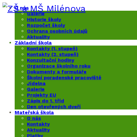
O nás
Galerie
Historie školy
Rozpočet školy
Ochrana osobních údajů
Aktuality
Základní škola
Kontakty (1. stupeň)
Kontakty (2. stupeň)
Konzultační hodiny
Organizace školního roku
Dokumenty a formuláře
Školní poradenské pracoviště
Jídelna
Galerie
Projekty EU
Zápis do 1. tříd
Den otevřených dveří
Mateřská škola
O nás
Kontakty
Aktuality
Platby