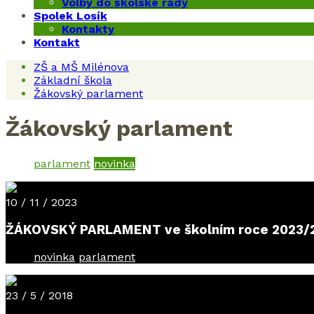
Volby do školské rady
Spolek Losík
Kontakty
Kontakt
ZŠ a MŠ Milénova
Základní škola
Žákovský parlament
Žákovský parlament
parlament
novinka
10 / 11 / 2023
ŽÁKOVSKÝ PARLAMENT ve školním roce 2023/
novinka
parlament
23 / 5 / 2018